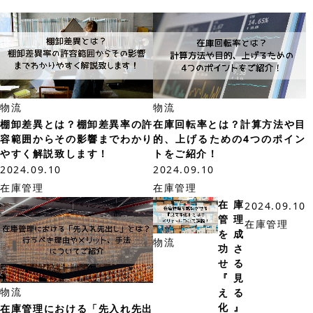
物流
物流
棚卸差異とは？棚卸差異率の許
在庫回転率とは？計算方法や目
容範囲からその影響までわかり
的、上げるための4つのポイン
やすく解説致します！
トをご紹介！
2024.09.10
2024.09.10
在庫管理
在庫管理
在庫
2024.09.10
管理
在庫管理
を成
物流
功さ
せる
『見
物流
える
化』
在庫管理における「先入れ先出