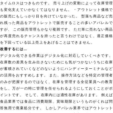
タイムロスはつきものです。 売り上げの変動によって在庫管理
も変化支えていかなくてはなりません。 ・アウトレット価格で
の販売にもしっかり目を向けていなかった。 型落ち商品など売
れ残った商品をアウトレットで販売することの多いアパレルで
すが、 この販売管理もかなり複雑です。 ただ単に売れない商
が再度売れるチャンスを持ったと言うわけではなく、適正価格
を下回っている以上売上をあげることはできません。
改善するには…
デジタル化できる作業はデジタル化に対応していくべきです。
在庫数の差異を生み出さないためにも気がつかないうちに在庫
が蓄積されていくなどのないようにハンディーターミナルなど
の活用をおすすめします。 また、操作方法などを特定の管理者
のみが把握するのではなく、在庫を管理する全従業員への教育
をし、万が一の時に管理を任せられるようにしておくことがポ
イントです。 そして、在庫内には適性在庫があります。 例え
食品業界では食品に消費期限、賞味期限というものがくれば問
答無用で廃棄処分です。 しかしアパレル業界ではアウトレット