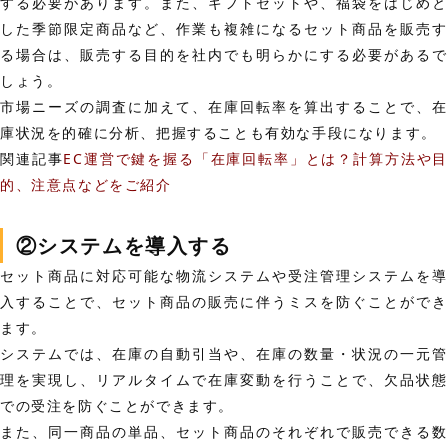
する必要があります。また、ギフトセットや、福袋をはじめと
した季節限定商品など、作業も複雑になるセット商品を販売す
る場合は、販売する目的を社内でも明らかにする必要があるで
しょう。
市場ニーズの調査に加えて、
在庫回転率を算出
することで、在
庫状況を的確に分析、把握することも有効な手段になります。
関連記事
EC運営で鍵を握る「在庫回転率」とは？計算方法や
的、注意点などをご紹介
②システムを導入する
セット商品に対応可能な物流システムや受注管理システムを導
入することで、
セット商品の販売に伴うミスを防ぐ
ことがで
ます。
システムでは、
在庫の自動引当
や、在庫の数量・状況の
一元
理
を実現し、リアルタイムで在庫変動を行うことで、欠品状態
での受注を防ぐことができます。
また、同一商品の単品、セット商品のそれぞれで販売できる数