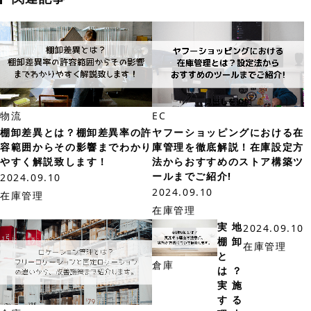
物流
EC
棚卸差異とは？棚卸差異率の許
ヤフーショッピングにおける在
容範囲からその影響までわかり
庫管理を徹底解説！在庫設定方
やすく解説致します！
法からおすすめのストア構築ツ
ールまでご紹介!
2024.09.10
2024.09.10
在庫管理
在庫管理
実地
2024.09.10
棚卸
在庫管理
と
倉庫
は？
実施
する