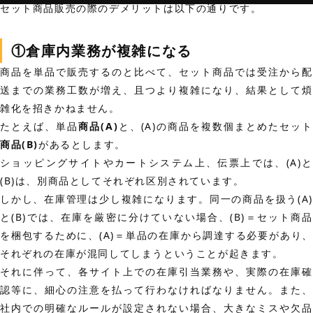
セット商品販売の際のデメリットは以下の通りです。
①倉庫内業務が複雑になる
商品を単品で販売するのと比べて、セット商品では受注から配
送までの業務工数が増え、且つより複雑になり、結果として煩
雑化を招きかねません。
たとえば、単品
商品(A)
と、(A)の商品を複数個まとめたセッ
商品(B)
があるとします。
ショッピングサイトやカートシステム上、伝票上では、(A)と
(B)は、
別商品としてそれぞれ区別
されています。
しかし、在庫管理は少し複雑になります。同一の商品を扱う(A)
と(B)では、在庫を厳密に分けていない場合、(B)＝セット商品
を梱包するために、(A)＝単品の在庫から調達する必要があり、
それぞれの在庫が混同してしまう
ということが起きます。
それに伴って、各サイト上での在庫引当業務や、実際の在庫確
認等に、細心の注意を払って行わなければなりません。また、
社内での明確なルールが設定されない場合、大きなミスや欠品