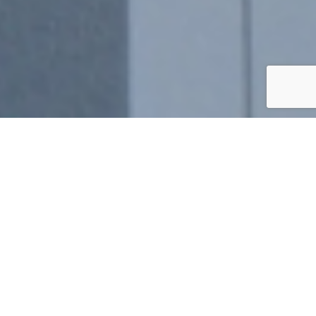
News
2023.06.27
『mylogi』がEC業界相関図2023に掲載されまし
た！
Our Service
ECのバックヤードは
私たちにお任せください。
mylogiでは受注業務、出荷業務などをただのコストセンターと
考えていません。
注文が入ってからお届けするまでの大事な業務をお任せいただ