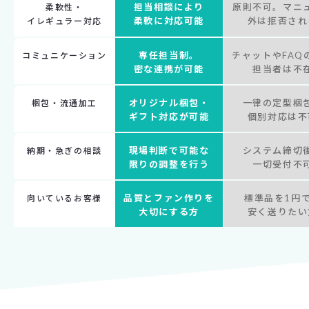
担当相談により
原則不可。マニ
柔軟性・
柔軟に対応可能
外は拒否され
イレギュラー対応
専任担当制。
チャットやFAQ
コミュニケーション
密な連携が可能
担当者は不
オリジナル梱包・
一律の定型梱
梱包・流通加工
ギフト対応が可能
個別対応は不
現場判断で可能な
システム締切
納期・急ぎの相談
限りの調整を行う
一切受付不
品質とファン作りを
標準品を1円
向いているお客様
大切にする方
安く送りたい