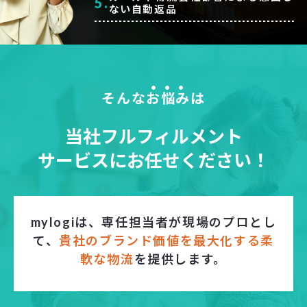
5.
ない自動返品
そんな
お悩み
は
当社フルフィルメント
サービスにお任せください！
mylogiは、専任担当者が現場のプロとし
て、
貴社のブランド価値を最大化する柔
軟な物流
を提供します。