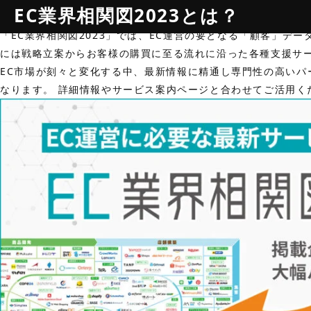
EC業界相関図2023とは？
「EC業界相関図2023」では、EC運営の要となる「顧客」デ
には戦略立案からお客様の購買に至る流れに沿った各種支援サ
EC市場が刻々と変化する中、最新情報に精通し専門性の高いパ
なります。 詳細情報やサービス案内ページと合わせてご活用く