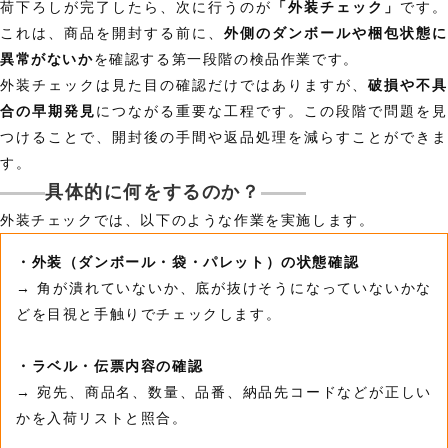
荷下ろしが完了したら、次に行うのが
「外装チェック」
です。
これは、商品を開封する前に、
外側のダンボールや梱包状態に
異常がないか
を確認する第一段階の検品作業です。
外装チェックは見た目の確認だけではありますが、
破損や不
合の早期発見
につながる重要な工程です。この段階で問題を見
つけることで、開封後の手間や返品処理を減らすことができま
す。
具体的に何をするのか？
外装チェックでは、以下のような作業を実施します。
・外装（ダンボール・袋・パレット）の状態確認
→ 角が潰れていないか、底が抜けそうになっていないかな
どを目視と手触りでチェックします。
・ラベル・伝票内容の確認
→ 宛先、商品名、数量、品番、納品先コードなどが正しい
かを入荷リストと照合。