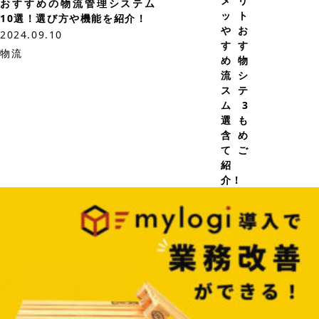
メリ
おすすめの物流管理システム
ット
10選！選び方や機能を紹介！
やお
2024.09.10
すす
物流
め物
流シ
ステ
ム3
選も
含め
てご
紹
介！