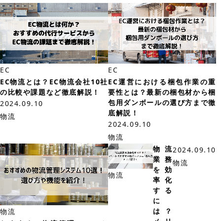
EC
EC
EC物流とは？EC物流会社10社
EC運営における梱包作業の重
の比較や課題など徹底解説！
要性とは？最新の梱包材から梱
包用ダンボールの選び方まで徹
2024.09.10
底解説！
物流
2024.09.10
物流
物流
2024.09.10
業務
物流
を効
物流
率化
する
に
は？
物流