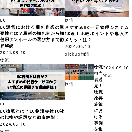
EC
物流
EC運営における梱包作業の重
おすすめEC一元管理システム
要性とは？最新の梱包材から梱
13選！比較ポイントや導入の
包用ダンボールの選び方まで徹
メリットは？
底解説！
2024.09.10
2024.09.10
pickup
物流
物流
物流
2024.09.10
担当
物流
者必
物流
見！
物流
改善
EC
施策
にお
EC物流とは？EC物流会社10社
ける
の比較や課題など徹底解説！
事例
2024.09.10
を集
物流