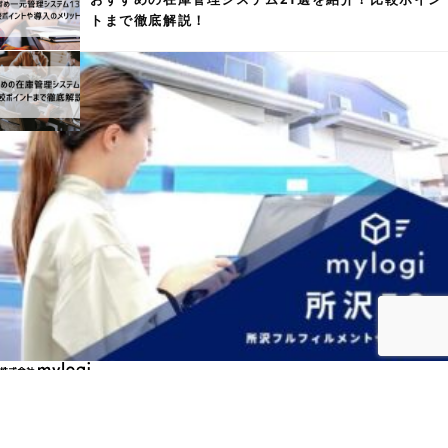
トまで徹底解説！
NEWS & TOPICS
MOVIE
mylogi
SERVICS
BLOG
ART