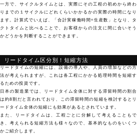
一方で、サイクルタイムとは、実際にその工程の初めから終わ
りまでの
１サイクルにどれくらいかかるかの実際の時間
になり
ます。計算式でいえば、
「合計実稼働時間÷生産数」
となり、
クトタイムと比べることで、お客様からの注文に間に合いそう
かどうかを判断することができます。
リードタイム区分別！短縮方法
リードタイムの短縮には、設備の導入や、人員の増加などの方
法が考えられますが、これは各工程にかかる処理時間を短縮す
るための投資です。
日本の製造業では、リードタイム全体に対する
滞留時間の割合
は約8割
だと言われており、この滞留時間の短縮を検討するとリ
ードタイム全体の短縮にも効果があるとされています。
また、リードタイムは、工程ごとに分解して考えることもで
き、考えられる短縮方法も様々なので、基本的なものをいくつ
かご紹介します。