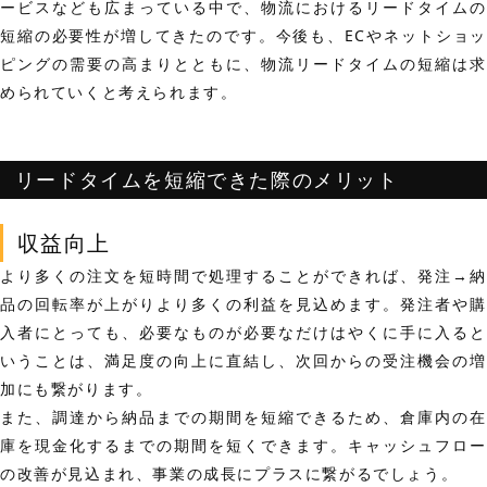
ービスなども広まっている中で、
物流におけるリードタイムの
短縮の必要性が増してきた
のです。今後も、ECやネットショ
ピングの需要の高まりとともに、物流リードタイムの短縮は求
められていくと考えられます。
リードタイムを短縮できた際のメリット
収益向上
より多くの注文を短時間で処理することができれば、発注→納
品の回転率が上がり
より多くの利益を見込めます。発注者や購
入者にとっても、必要なものが必要なだけはやくに手に入ると
いうことは、
満足度の向上に直結
し、次回からの受注機会の増
加にも繋がります。
また、調達から納品までの期間を短縮できるため、
倉庫内の
庫を現金化
するまでの期間を短くできます。キャッシュフロー
の改善が見込まれ、事業の成長にプラスに繋がるでしょう。