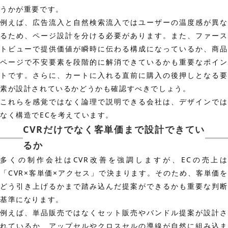
うかが重要です。
例えば、広告流入と自然検索流入ではユーザーの温度感が異な
るため、ページ設計を分ける必要があります。また、ファース
トビューで提供価値が瞬時に伝わる構成になっているか、商品
ページで不安要素を段階的に解消できているかも重要なポイン
トです。さらに、カートに入れる直前に購入の後押しとなる要
素が設計されているかどうかも確認すべきでしょう。
これらを感覚ではなく論理で説明できる会社は、デザインでは
なく構造でECを考えています。
CVRだけでなく客単価まで設計できてい
るか
多くの制作会社はCVR改善を強調しますが、ECの売上は
「CVR×客単価×アクセス」で決まります。そのため、客単価を
どう引き上げるかまで踏み込んだ提案ができるかも重要な判断
基準になります。
例えば、単品販売ではなくセット販売やバンドル提案が設計さ
れているか、アップセルやクロスセルの導線が自然に組み込ま