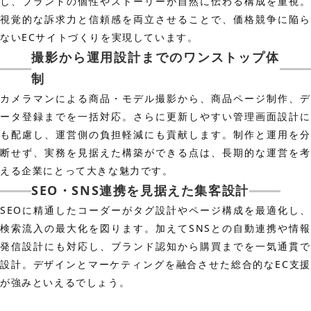
し、ブランドの個性やストーリーが自然に伝わる構成を重視。
視覚的な訴求力と信頼感を両立させることで、価格競争に陥ら
ないECサイトづくりを実現しています。
撮影から運用設計までのワンストップ体
制
カメラマンによる商品・モデル撮影から、商品ページ制作、デ
ータ登録までを一括対応。さらに更新しやすい管理画面設計に
も配慮し、運営側の負担軽減にも貢献します。制作と運用を分
断せず、実務を見据えた構築ができる点は、長期的な運営を考
える企業にとって大きな魅力です。
SEO・SNS連携を見据えた集客設計
SEOに精通したコーダーがタグ設計やページ構成を最適化し、
検索流入の最大化を図ります。加えてSNSとの自動連携や情報
発信設計にも対応し、ブランド認知から購買までを一気通貫で
設計。デザインとマーケティングを融合させた総合的なEC支援
が強みといえるでしょう。