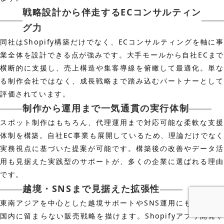
戦略設計から伴走するECコンサルティン
グ力
同社はShopify構築だけでなく、ECコンサルティングを軸に事
業全体を設計できる点が強みです。大手モールから自社ECまで
横断的に支援し、売上構造や集客導線を俯瞰して最適化。単な
る制作会社ではなく、成長戦略まで踏み込むパートナーとして
評価されています。
制作から運用まで一気通貫の実行体制
スポット制作はもちろん、代理運用まで対応可能な柔軟な支援
体制を構築。自社EC事業も展開しているため、理論だけでなく
実務視点に基づいた提案が可能です。構築後の改善やデータ活
用も見据えた実践型のサポートが、多くの企業に選ばれる理由
です。
越境・SNSまで見据えた拡張性
東南アジアを中心とした越境サポートやSNS運用にも対応し、
国内に留まらない販売戦略を描けます。Shopifyアプリ開発や