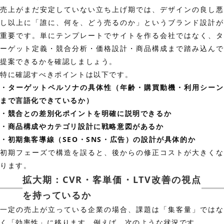
売上がまだ安定していない立ち上げ期では、デザインの良し悪
し以上に「誰に、何を、どう売るのか」というブランド設計が
重要です。単にテンプレートでサイトを作る会社ではなく、タ
ーゲット定義・競合分析・価格設計・商品構成まで踏み込んで
提案できるかを確認しましょう。
特に確認すべきポイントは以下です。
・ターゲットペルソナの具体性（年齢・購買動機・利用シーン
まで言語化できているか）
・競合との差別化ポイントを明確に説明できるか
・商品構成やカテゴリ設計に戦略意図があるか
・初期集客導線（SEO・SNS・広告）の設計が具体的か
初期フェーズで構造を誤ると、後からの修正コストが大きくな
ります。
拡大期：CVR・客単価・LTV改善の視点
を持っているか
一定の売上が立っている企業の場合、課題は「集客量」ではな
く「効率性」に移ります。例えば、次のような状況です。