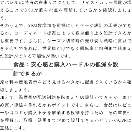
アパレルEC特有の在庫リスクとして、サイズ・カラー展開が増
えることでSKUが膨らむ点を理解しているかを確認しましょ
う。
そのうえで、SKU数増加を前提にしたページ設計の工夫ができ
るか、コーディネート提案によって客単価向上を設計できるか
も重要です。さらに、シーズン切替時の売り切り戦略に言及で
きる会社であれば、世界観だけでなく回転率と粗利まで踏まえ
た設計ができる可能性が高いです。
食品：安心感と購入ハードルの低減を設
計できるか
原材料や産地表示をどう見せるべきかに配慮できているかを確
認しましょう。
加えて、温度帯や配送制約を踏まえたUI設計ができるか、まと
め買い導線を作れるかもポイントです。さらに、食品はレビュ
ーや口コミが購入不安を解消する役割を持つため、その重要性
を理解し、取得・活用まで含めて設計できるかどうかがCVRに
直結します。