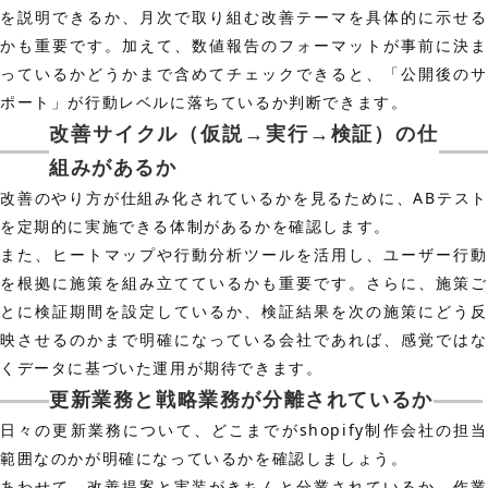
を説明できるか、月次で取り組む改善テーマを具体的に示せる
かも重要です。加えて、数値報告のフォーマットが事前に決ま
っているかどうかまで含めてチェックできると、「公開後のサ
ポート」が行動レベルに落ちているか判断できます。
改善サイクル（仮説→実行→検証）の仕
組みがあるか
改善のやり方が仕組み化されているかを見るために、ABテスト
を定期的に実施できる体制があるかを確認します。
また、ヒートマップや行動分析ツールを活用し、ユーザー行動
を根拠に施策を組み立てているかも重要です。さらに、施策ご
とに検証期間を設定しているか、検証結果を次の施策にどう反
映させるのかまで明確になっている会社であれば、感覚ではな
くデータに基づいた運用が期待できます。
更新業務と戦略業務が分離されているか
日々の更新業務について、どこまでがshopify制作会社の担当
範囲なのかが明確になっているかを確認しましょう。
あわせて、改善提案と実装がきちんと分業されているか、作業