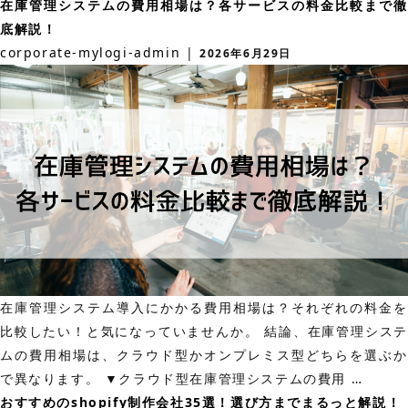
す
在庫管理システムの費用相場は？各サービスの料金比較まで徹
ス
す
底解説！
29
め
corporate-mylogi-admin
|
2026年6月29日
選！
の
選
発
び
送
方
代
や
行
費
会
用
社
も
24
徹
選！
底
費
解
在庫管理システム導入にかかる費用相場は？それぞれの料金を
用
説！
比較したい！と気になっていませんか。 結論、在庫管理システ
相
ムの費用相場は、クラウド型かオンプレミス型どちらを選ぶか
場
在
で異なります。 ▼クラウド型在庫管理システムの費用
…
や
庫
おすすめのshopify制作会社35選！選び方までまるっと解説！
サ