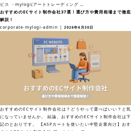
お
ビス ・mylogi(アートトレーディング
…
用
す
おすすめのECサイト制作会社37選！選び方や費用相場まで徹底
感
す
解説！
も
め
corporate-mylogi-admin
|
2026年6月30日
解
の
説！
EC
物
流
代
行
サ
ー
ビ
ス
おすすめのECサイト制作会社は？どうやって選べばいい？と気
30
になっていませんか。 結論、おすすめのECサイト制作会社は下
選！
記のとおりです。 【ASPカートを使いたい中堅企業向け】おす
選