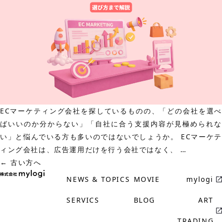
と
EC
解
運
説！
営
代
行
会
社
20
ECマーケティング会社を探しているものの、「どの会社を選べ
選！
ばいいのか分からない」「自社に合う支援内容が見極められな
比
い」と悩んでいる方も多いのではないでしょうか。 ECマーケテ
較
お
ィング会社は、広告運用だけを行う会社ではなく、
…
ポ
投
す
←
古い方へ
イ
稿
す
ン
NEWS & TOPICS
MOVIE
mylogi
ナ
め
ト
SERVICS
BLOG
ART
ビ
の
も
ゲ
EC
徹
TRADING