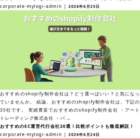
管
corporate-mylogi-admin
|
2026年6月25日
ー
理
ビ
シ
ス
ス
内
テ
容
ム
も
の
徹
費
底
用
解
相
説！
場
おすすめのshopify制作会社は？どう選べばいい？と気になっ
は？
ていませんか。 結論、おすすめのshopify制作会社は、下記の
各
35社です。 実績豊富でおすすめのshopify制作会社 ・アート
サ
お
トレーディング株式会社 ・パ
…
ー
す
おすすめのEC運営代行会社20選！比較ポイントも徹底解説！
ビ
す
corporate-mylogi-admin
|
2026年6月24日
ス