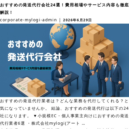
す
おすすめの発送代行会社24選！費用相場やサービス内容も徹底
や
す
解説！
費
め
corporate-mylogi-admin
|
2026年6月29日
用
の
相
フ
場
ル
ま
フ
で
ィ
徹
ル
底
メ
解
ン
説！
ト
代
おすすめの発送代行業者は？どんな業務を代行してくれる？と
行
気になっていませんか。 結論、おすすめの発送代行は以下の24
サ
社になります。 ▼小規模EC・個人事業主向けにおすすめの発送
ー
お
代行業者6選 ・株式会社mylogi(アート
…
ビ