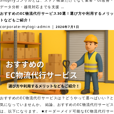
Shopifyコンサルとは、ストア構築だけでなく集客・UI改善・
較
お
データ分析・越境対応までを支援
…
ポ
す
おすすめのEC物流代行サービス30選！選び方や利用するメリッ
イ
す
トなどもご紹介！
ン
め
corporate-mylogi-admin
|
2026年7月1日
ト
の
や
shopify
費
コ
用
ン
相
サ
場
ル
も
18
徹
選！
底
選
解
び
説！
おすすめのEC物流代行サービスは？どうやって選べばいい？と
方
気になっていませんか。 結論、おすすめのEC物流代行サービス
や
は、以下になります。 ■オーダーメイド可能なEC物流代行サー
費