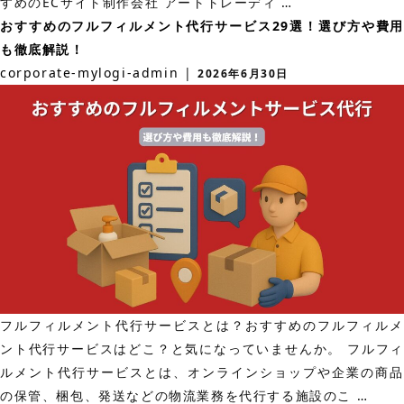
お
すめのECサイト制作会社 アートトレーディ
…
び
す
おすすめのフルフィルメント代行サービス29選！選び方や費用
方
す
も徹底解説！
や
め
corporate-mylogi-admin
|
2026年6月30日
利
の
用
EC
す
サ
る
イ
メ
ト
リ
制
ッ
作
ト
会
な
社
ど
37
も
フルフィルメント代行サービスとは？おすすめのフルフィルメ
選！
ご
ント代行サービスはどこ？と気になっていませんか。 フルフィ
選
紹
ルメント代行サービスとは、オンラインショップや企業の商品
び
介！
お
の保管、梱包、発送などの物流業務を代行する施設のこ
…
方