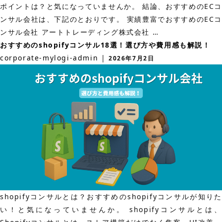
ポイントは？と気になっていませんか。 結論、おすすめのECコ
ンサル会社は、下記のとおりです。 実績豊富でおすすめのECコ
お
ンサル会社 アートトレーディング株式会社
…
す
おすすめのshopifyコンサル18選！選び方や費用感も解説！
す
corporate-mylogi-admin
|
2026年7月2日
め
の
EC
コ
ン
サ
ル
会
社
30
shopifyコンサルとは？おすすめのshopifyコンサルが知りた
選！
い！と気になっていませんか。 shopifyコンサルとは、
比