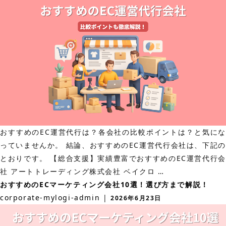
め
の
の
料
shopify
金
制
比
作
較
会
ま
社
で
35
徹
選！
底
選
解
おすすめのEC運営代行は？各会社の比較ポイントは？と気にな
び
説！
っていませんか。 結論、おすすめのEC運営代行会社は、下記の
方
とおりです。 【総合支援】実績豊富でおすすめのEC運営代行会
ま
お
社 アートトレーディング株式会社 ベイクロ
…
で
す
おすすめのECマーケティング会社10選！選び方まで解説！
ま
す
corporate-mylogi-admin
|
2026年6月23日
る
め
っ
の