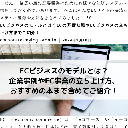
ません。 幅広い層の顧客獲得のためにも様々な決済システムを
把握しておく必要があります。 今回はそんなECサイトの決済シ
EC
ステムの種類や方法をまとめてみました。 EC
…
決
ECビジネスのモデルとは？ECの基礎知識やECビジネスの立ち
済
上げ方までご紹介！
代
corporate-mylogi-admin
|
2024年9月10日
行
サ
ー
ビ
ス
12
社
比
較！
メ
EC（Electronic commerce）は、「eコマース」や「イーコ
リ
マース」とも称され、日本語では「電子商取引」を意味し、イ